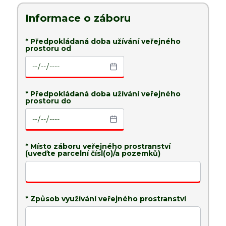
Informace o záboru
* Telefon
* Telefon
* Předpokládaná doba užívání veřejného
prostoru od
Email
* Email
* Předpokládaná doba užívání veřejného
prostoru do
Datová schránka
* Datová schránka
* Místo záboru veřejného prostranství
(uveďte parcelní čísl(o)/a pozemků)
* Způsob využívání veřejného prostranství